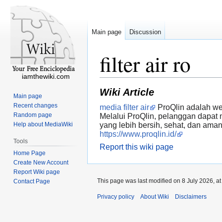
Main page
Discussion
filter air ro
iamthewiki.com
Wiki Article
Main page
Recent changes
media filter air
ProQlin adalah web
Random page
Melalui ProQlin, pelanggan dapat m
Help about MediaWiki
yang lebih bersih, sehat, dan ama
https://www.proqlin.id/
Tools
Report this wiki page
Home Page
Create New Account
Report Wiki page
This page was last modified on 8 July 2026, at
Contact Page
Privacy policy
About Wiki
Disclaimers