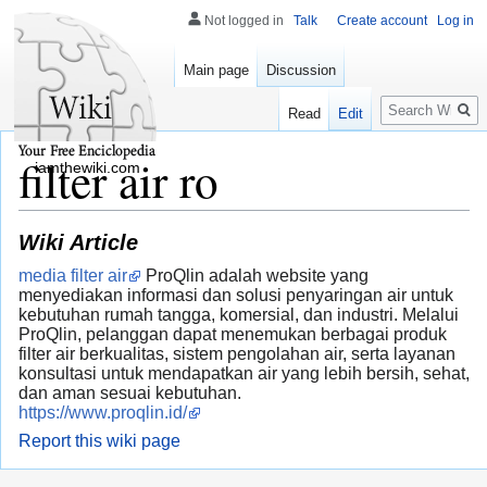
Not logged in
Talk
Create account
Log in
Main page
Discussion
Search
Read
Edit
filter air ro
iamthewiki.com
Wiki Article
media filter air
ProQlin adalah website yang
menyediakan informasi dan solusi penyaringan air untuk
kebutuhan rumah tangga, komersial, dan industri. Melalui
ProQlin, pelanggan dapat menemukan berbagai produk
filter air berkualitas, sistem pengolahan air, serta layanan
konsultasi untuk mendapatkan air yang lebih bersih, sehat,
dan aman sesuai kebutuhan.
https://www.proqlin.id/
Report this wiki page