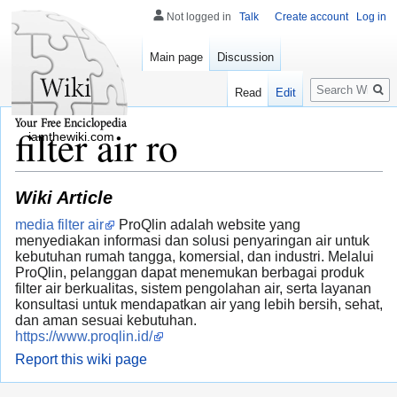
Not logged in
Talk
Create account
Log in
Main page
Discussion
Search
Read
Edit
filter air ro
iamthewiki.com
Wiki Article
media filter air
ProQlin adalah website yang
menyediakan informasi dan solusi penyaringan air untuk
kebutuhan rumah tangga, komersial, dan industri. Melalui
ProQlin, pelanggan dapat menemukan berbagai produk
filter air berkualitas, sistem pengolahan air, serta layanan
konsultasi untuk mendapatkan air yang lebih bersih, sehat,
dan aman sesuai kebutuhan.
https://www.proqlin.id/
Report this wiki page