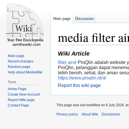
Main page
Discussion
media filter ai
iamthewiki.com
Wiki Article
Main page
Recent changes
filter air
ProQlin adalah website y
Random page
ProQlin, pelanggan dapat menemukan
Help about MediaWiki
lebih bersih, sehat, dan aman ses
https://www.proqlin.id/
Tools
Report this wiki page
Home Page
Create New Account
Report Wiki page
This page was last modified on 8 July 2026, at
Contact Page
Privacy policy
About Wiki
Disclaimers