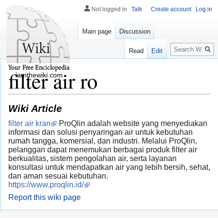
Not logged in
Talk
Create account
Log in
Main page
Discussion
Search
Read
Edit
filter air ro
iamthewiki.com
Wiki Article
filter air kran
ProQlin adalah website yang menyediakan
informasi dan solusi penyaringan air untuk kebutuhan
rumah tangga, komersial, dan industri. Melalui ProQlin,
pelanggan dapat menemukan berbagai produk filter air
berkualitas, sistem pengolahan air, serta layanan
konsultasi untuk mendapatkan air yang lebih bersih, sehat,
dan aman sesuai kebutuhan.
https://www.proqlin.id/
Report this wiki page