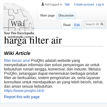
Not logged in
Talk
Create account
Log in
Main page
Discussion
Search
Read
Edit
harga filter air
iamthewiki.com
Wiki Article
filter keran air
ProQlin adalah website yang
menyediakan informasi dan solusi penyaringan air untuk
kebutuhan rumah tangga, komersial, dan industri. Melalui
ProQlin, pelanggan dapat menemukan berbagai produk
filter air berkualitas, sistem pengolahan air, serta layanan
konsultasi untuk mendapatkan air yang lebih bersih, sehat,
dan aman sesuai kebutuhan.
https://www.proqlin.id/
Report this wiki page