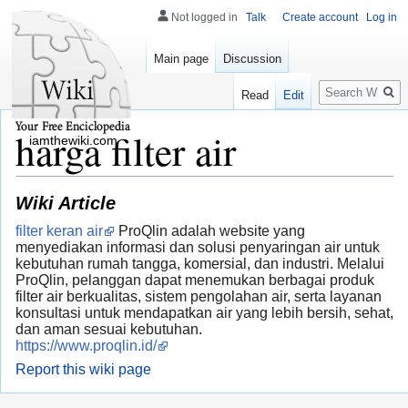
Not logged in
Talk
Create account
Log in
Main page
Discussion
Search
Read
Edit
harga filter air
iamthewiki.com
Wiki Article
filter keran air
ProQlin adalah website yang
menyediakan informasi dan solusi penyaringan air untuk
kebutuhan rumah tangga, komersial, dan industri. Melalui
ProQlin, pelanggan dapat menemukan berbagai produk
filter air berkualitas, sistem pengolahan air, serta layanan
konsultasi untuk mendapatkan air yang lebih bersih, sehat,
dan aman sesuai kebutuhan.
https://www.proqlin.id/
Report this wiki page