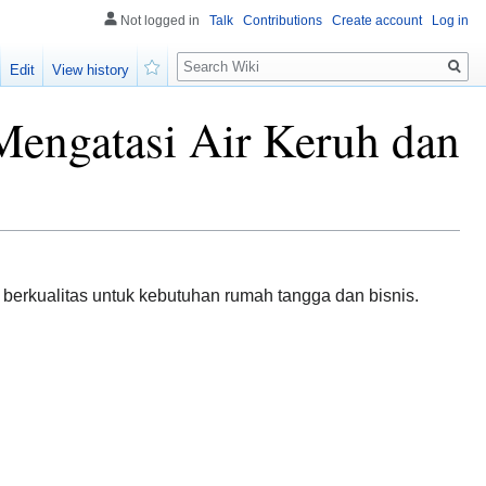
Not logged in
Talk
Contributions
Create account
Log in
Search
Edit
View history
Watch
 Mengatasi Air Keruh dan
 berkualitas untuk kebutuhan rumah tangga dan bisnis.