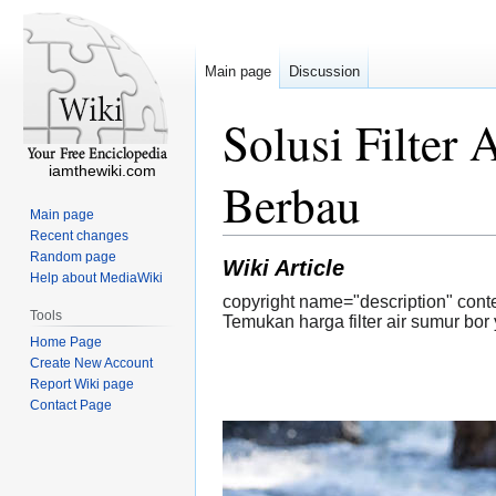
Main page
Discussion
Solusi Filter
iamthewiki.com
Berbau
Main page
Recent changes
Random page
Wiki Article
Help about MediaWiki
copyright name="description" cont
Tools
Temukan harga filter air sumur bor 
Home Page
Create New Account
Report Wiki page
Contact Page