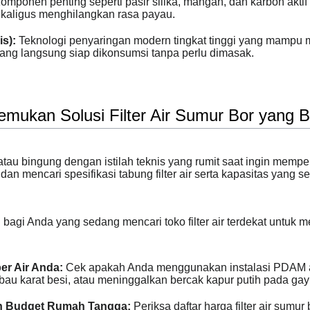
mponen penting seperti pasir silika, mangan, dan karbon aktif u
ekaligus menghilangkan rasa payau.
s):
Teknologi penyaringan modern tingkat tinggi yang mampu m
yang langsung siap dikonsumsi tanpa perlu dimasak.
emukan Solusi Filter Air Sumur Bor yang 
tau bingung dengan istilah teknis yang rumit saat ingin memper
dan mencari spesifikasi tabung filter air serta kapasitas yang
 bagi Anda yang sedang mencari toko filter air terdekat untuk 
er Air Anda:
Cek apakah Anda menggunakan instalasi PDAM atau
rbau karat besi, atau meninggalkan bercak kapur putih pada ga
an Budget Rumah Tangga:
Periksa daftar harga filter air sumu