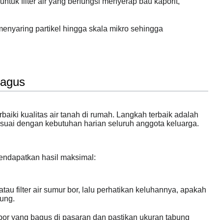
ntuk filter air yang berfungsi menyerap bau kaporit,
enyaring partikel hingga skala mikro sehingga
Bagus
baiki kualitas air tanah di rumah. Langkah terbaik adalah
 sesuai dengan kebutuhan harian seluruh anggota keluarga.
mendapatkan hasil maksimal:
 filter air sumur bor, lalu perhatikan keluhannya, apakah
yung.
r bor yang bagus di pasaran dan pastikan ukuran tabung