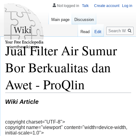
Not logged in
Talk
Create account
Log in
Main page
Discussion
Search
Read
Edit
Jual Filter Air Sumur
iamthewiki.com
Bor Berkualitas dan
Awet - ProQlin
Wiki Article
copyright charset="UTF-8">
copyright name="viewport" content="width=device-width,
initial-scale=1.0">