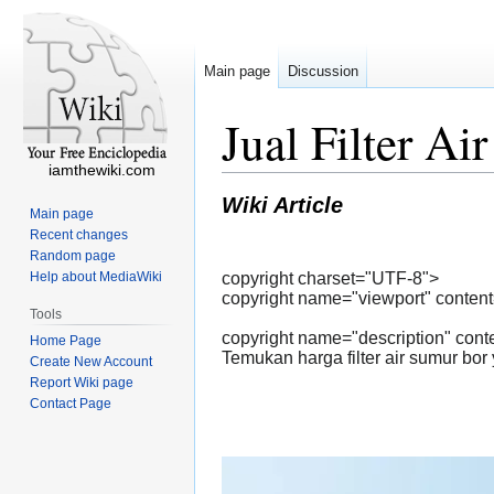
Main page
Discussion
Jual Filter A
iamthewiki.com
Wiki Article
Main page
Recent changes
Random page
Help about MediaWiki
copyright charset="UTF-8">
copyright name="viewport" content=
Tools
copyright name="description" cont
Home Page
Temukan harga filter air sumur bor 
Create New Account
Report Wiki page
Contact Page