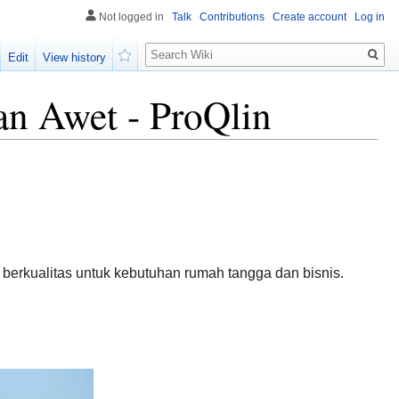
Not logged in
Talk
Contributions
Create account
Log in
Search
Edit
View history
Watch
dan Awet - ProQlin
 berkualitas untuk kebutuhan rumah tangga dan bisnis.