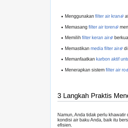
Menggunakan
filter air kran
a
Memasang
filter air toren
memb
Memilih
filter keran air
berkual
Memastikan
media filter air
di
Memanfaatkan
karbon aktif untuk
Menerapkan sistem
filter air ro
3 Langkah Praktis Men
Namun, Anda tidak perlu khawatir 
kondisi air baku Anda, baik itu b
efisien.