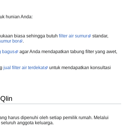
tuk hunian Anda:
mukaan biasa sehingga butuh
filter air sumur
standar,
r sumur bor
.
ng bagus
agar Anda mendapatkan tabung filter yang awet,
ng
jual filter air terdekat
untuk mendapatkan konsultasi
Qlin
ng harus dipenuhi oleh setiap pemilik rumah. Melalui
seluruh anggota keluarga.