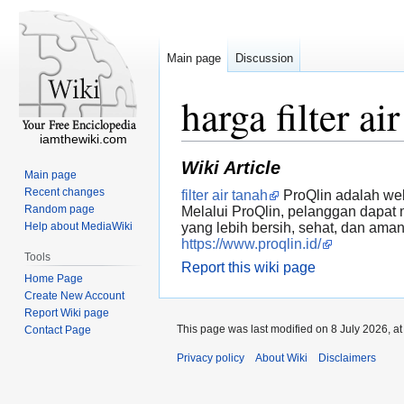
Main page
Discussion
harga filter a
iamthewiki.com
Wiki Article
Main page
Recent changes
filter air tanah
ProQlin adalah web
Random page
Melalui ProQlin, pelanggan dapat m
Help about MediaWiki
yang lebih bersih, sehat, dan ama
https://www.proqlin.id/
Tools
Report this wiki page
Home Page
Create New Account
Report Wiki page
This page was last modified on 8 July 2026, at
Contact Page
Privacy policy
About Wiki
Disclaimers