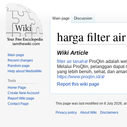
Main page
Discussion
harga filter a
iamthewiki.com
Wiki Article
Main page
Recent changes
filter air tanah
ProQlin adalah web
Random page
Melalui ProQlin, pelanggan dapat m
Help about MediaWiki
yang lebih bersih, sehat, dan ama
https://www.proqlin.id/
Tools
Report this wiki page
Home Page
Create New Account
Report Wiki page
This page was last modified on 8 July 2026, at
Contact Page
Privacy policy
About Wiki
Disclaimers