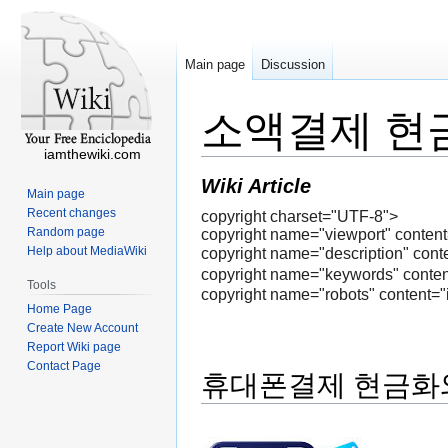
Main page
Discussion
소액결제 현
iamthewiki.com
Wiki Article
Main page
Recent changes
copyright charset="UTF-8">
Random page
copyright name="viewport" content=
Help about MediaWiki
copyright name="descrip
copyright name="keyword
Tools
copyright name="robots" content="
Home Page
Create New Account
Report Wiki page
Contact Page
휴대폰결제 현금화와