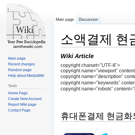
Main page
Discussion
소액결제 현
iamthewiki.com
Wiki Article
Main page
Recent changes
copyright charset="UTF-8">
Random page
copyright name="viewport" content=
Help about MediaWiki
copyright name="descrip
copyright name="keyword
Tools
copyright name="robots" content="
Home Page
Create New Account
Report Wiki page
Contact Page
휴대폰결제 현금화와